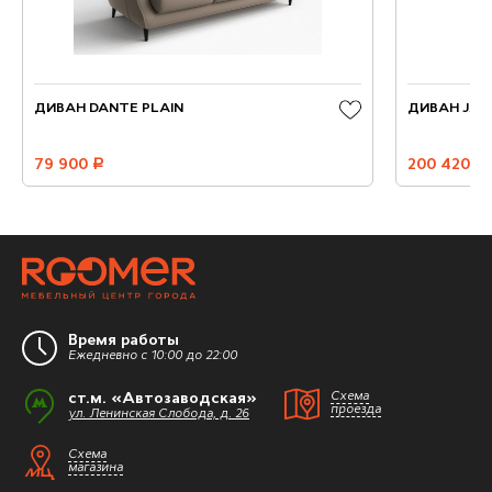
ДИВАН DANTE PLAIN
ДИВАН JAS
79 900
руб.
200 420
руб.
Время работы
Ежедневно с 10:00 до 22:00
ст.м. «Автозаводская»
Схема
проезда
ул. Ленинская Слобода, д. 26
Схема
магазина