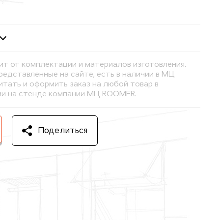
ит от комплектации и материалов изготовления.
представленные на сайте, есть в наличии в МЦ
тать и оформить заказ на любой товар в
и на стенде компании МЦ ROOMER.
Поделиться