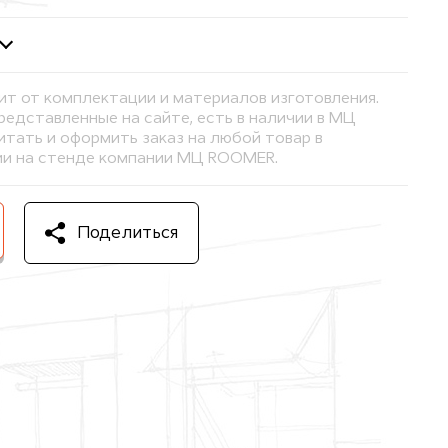
ит от комплектации и материалов изготовления.
представленные на сайте, есть в наличии в МЦ
тать и оформить заказ на любой товар в
и на стенде компании МЦ ROOMER.
Поделиться