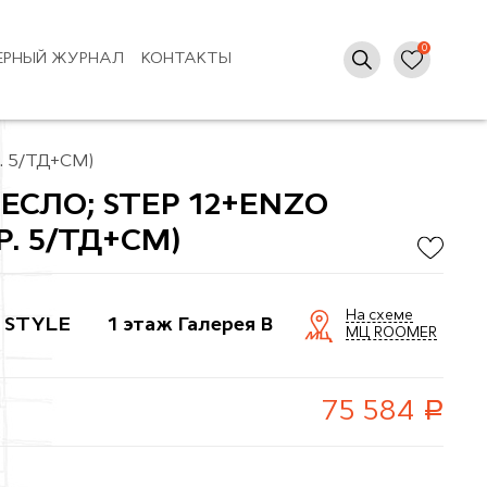
ЕРНЫЙ ЖУРНАЛ
КОНТАКТЫ
р. 5/ТД+СМ)
ЕСЛО; STEP 12+ENZO
Р. 5/ТД+СМ)
На схеме
 STYLE
1 этаж Галерея B
МЦ ROOMER
руб.
75 584