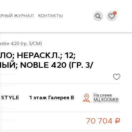
ЕРНЫЙ ЖУРНАЛ
КОНТАКТЫ
oble 420 (гр. 3/СМ)
О; НЕРАСКЛ.; 12;
Й; NOBLE 420 (ГР. 3/
На схеме
 STYLE
1 этаж Галерея B
МЦ ROOMER
руб.
70 704