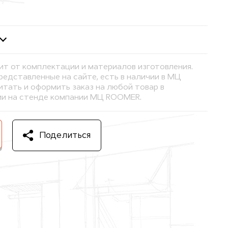
ит от комплектации и материалов изготовления.
представленные на сайте, есть в наличии в МЦ
тать и оформить заказ на любой товар в
и на стенде компании МЦ ROOMER.
Поделиться