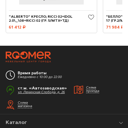
"ALBERTO" КРЕСЛО; RICCI 02+IDOL
"БЕЛЛО" КРЕ
2.0\_\08+RICCI 02 (ГР. 5/МТХ+ТД)
17 (ГР.2/МТ
61 412
руб.
71 984
руб.
Время работы
Ежедневно с 10:00 до 22:00
ст.м. «Автозаводская»
Схема
проезда
ул. Ленинская Слобода, д. 26
Схема
магазина
Каталог