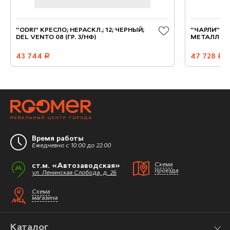
"ODRI" КРЕСЛО; НЕРАСКЛ.; 12; ЧЕРНЫЙ;
"ЧАРЛИ" КРЕ
DEL VENTO 08 (ГР. 3/НФ)
МЕТАЛЛ ЧЕРН
43 744
руб.
47 728
руб.
Время работы
Ежедневно с 10:00 до 22:00
ст.м. «Автозаводская»
Схема
проезда
ул. Ленинская Слобода, д. 26
Схема
магазина
Каталог