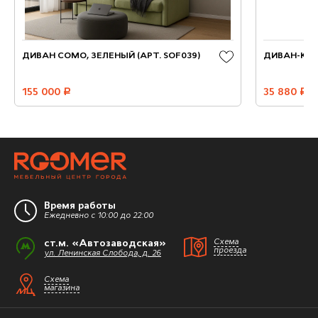
ДИВАН COMO, ЗЕЛЕНЫЙ (АРТ. SOF039)
ДИВАН-КРО
155 000
руб.
35 880
руб.
Время работы
Ежедневно с 10:00 до 22:00
ст.м. «Автозаводская»
Схема
проезда
ул. Ленинская Слобода, д. 26
Схема
магазина