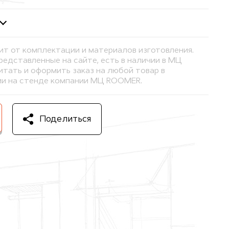
ит от комплектации и материалов изготовления.
представленные на сайте, есть в наличии в МЦ
тать и оформить заказ на любой товар в
и на стенде компании МЦ ROOMER.
Поделиться