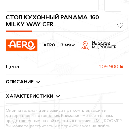
СТОЛ КУХОННЫЙ PANAMA 160
MILKY WAY CER
На схеме
AERO
3 этаж
МЦ ROOMER
Цена:
109 900
руб.
ОПИСАНИЕ
ХАРАКТЕРИСТИКИ
Окончательная цена зависит от комплектации и
материалов изготовления. Внимание! Не все товары,
представленные на сайте, есть в наличии в МЦ ROOMER.
Вы можете рассчитать и оформить заказ на любой