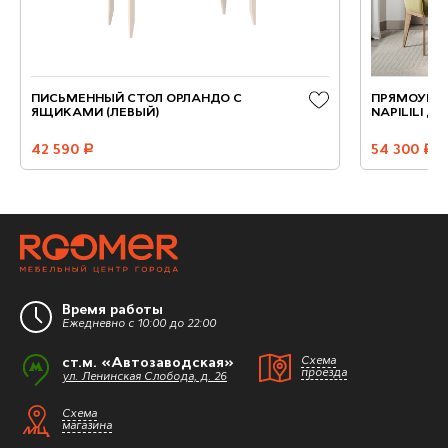
ПИСЬМЕННЫЙ СТОЛ ОРЛАНДО С
ПРЯМОУГО
ЯЩИКАМИ (ЛЕВЫЙ)
NAPILILI Д
42 590
руб.
54 300
руб.
Время работы
Ежедневно с 10:00 до 22:00
ст.м. «Автозаводская»
Схема
проезда
ул. Ленинская Слобода, д. 26
Схема
магазина