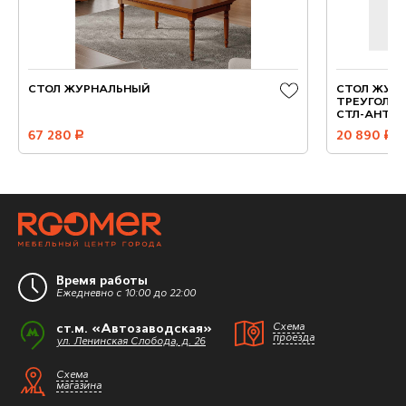
СТОЛ ЖУРНАЛЬНЫЙ
СТОЛ ЖУР
ТРЕУГОЛЬНЫ
СТЛ-АНТР
67 280
руб.
20 890
руб.
Время работы
Ежедневно с 10:00 до 22:00
ст.м. «Автозаводская»
Схема
проезда
ул. Ленинская Слобода, д. 26
Схема
магазина