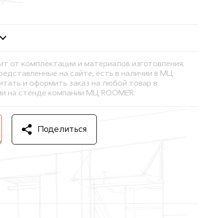
ит от комплектации и материалов изготовления.
представленные на сайте, есть в наличии в МЦ
тать и оформить заказ на любой товар в
и на стенде компании МЦ ROOMER.
Поделиться