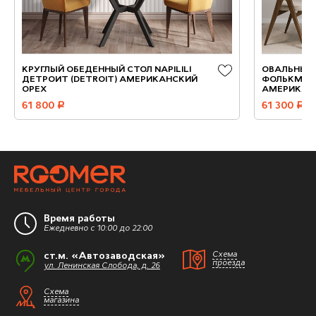
КРУГЛЫЙ ОБЕДЕННЫЙ СТОЛ NAPILILI
ОВАЛЬНЫЙ 
ДЕТРОИТ (DETROIT) АМЕРИКАНСКИЙ
ФОЛЬКМАН 
ОРЕХ
АМЕРИКАН
61 800
руб.
61 300
руб.
Время работы
Ежедневно с 10:00 до 22:00
ст.м. «Автозаводская»
Схема
проезда
ул. Ленинская Слобода, д. 26
Схема
магазина