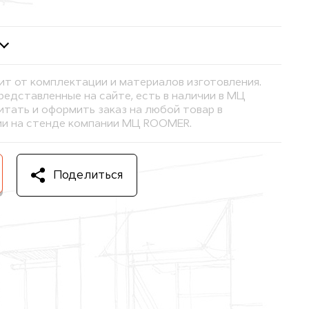
ит от комплектации и материалов изготовления.
представленные на сайте, есть в наличии в МЦ
тать и оформить заказ на любой товар в
и на стенде компании МЦ ROOMER.
Поделиться