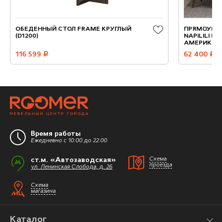
ОБЕДЕННЫЙ СТОЛ FRAME КРУГЛЫЙ
ПРЯМОУГО
(D1200)
NAPILILI К
АМЕРИКАН
116 599
руб.
62 400
руб.
Время работы
Ежедневно с 10:00 до 22:00
ст.м. «Автозаводская»
Схема
проезда
ул. Ленинская Слобода, д. 26
Схема
магазина
Каталог