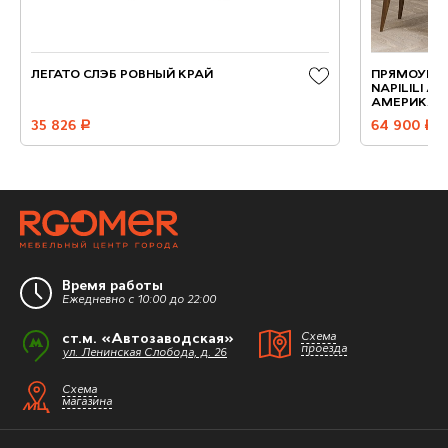
ЛЕГАТО СЛЭБ РОВНЫЙ КРАЙ
ПРЯМОУГО
NAPILILI А
АМЕРИКАН
35 826
руб.
64 900
руб.
Время работы
Ежедневно с 10:00 до 22:00
ст.м. «Автозаводская»
Схема
проезда
ул. Ленинская Слобода, д. 26
Схема
магазина