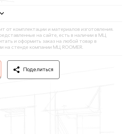
ит от комплектации и материалов изготовления.
представленные на сайте, есть в наличии в МЦ
тать и оформить заказ на любой товар в
и на стенде компании МЦ ROOMER.
Поделиться