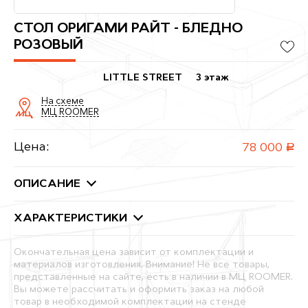
СТОЛ ОРИГАМИ РАЙТ - БЛЕДНО
РОЗОВЫЙ
LITTLE STREET
3 этаж
На схеме
МЦ ROOMER
Цена:
78 000
руб.
ОПИСАНИЕ
ХАРАКТЕРИСТИКИ
Окончательная цена зависит от комплектации и
материалов изготовления. Внимание! Не все товары,
представленные на сайте, есть в наличии в МЦ ROOMER.
Вы можете рассчитать и оформить заказ на любой
товар в необходимой комплектации на стенде