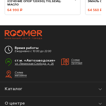
(СЕЧЕНИЕ ОПОР 120Х90); 110; БЕЙЦ-
ЭМАЛЬ С С
МАСЛО
64 990
руб.
64 560
руб.
Время работы
Ежедневно с 10:00 до 22:00
ст.м. «Автозаводская»
Схема
проезда
ул. Ленинская Слобода, д. 26
Схема
магазина
Каталог
О центре