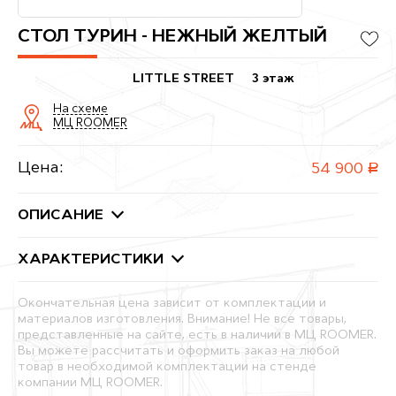
СТОЛ ТУРИН - НЕЖНЫЙ ЖЕЛТЫЙ
LITTLE STREET
3 этаж
На схеме
МЦ ROOMER
Цена:
54 900
руб.
ОПИСАНИЕ
ХАРАКТЕРИСТИКИ
Окончательная цена зависит от комплектации и
материалов изготовления. Внимание! Не все товары,
представленные на сайте, есть в наличии в МЦ ROOMER.
Вы можете рассчитать и оформить заказ на любой
товар в необходимой комплектации на стенде
компании МЦ ROOMER.