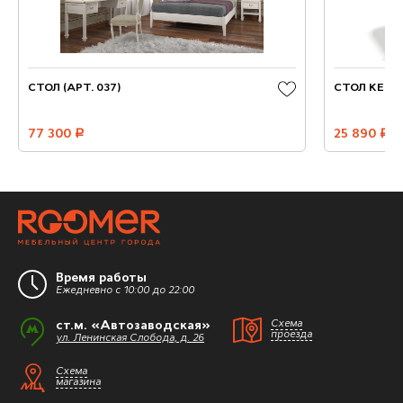
СТОЛ (АРТ. 037)
СТОЛ KENNE
77 300
руб.
25 890
руб.
Время работы
Ежедневно с 10:00 до 22:00
ст.м. «Автозаводская»
Схема
проезда
ул. Ленинская Слобода, д. 26
Схема
магазина