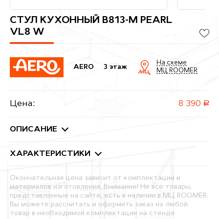
СТУЛ КУХОННЫЙ B813-M PEARL
VL8 W
На схеме
AERO
3 этаж
МЦ ROOMER
Цена:
8 390
руб.
ОПИСАНИЕ
ХАРАКТЕРИСТИКИ
Окончательная цена зависит от комплектации и
материалов изготовления. Внимание! Не все товары,
представленные на сайте, есть в наличии в МЦ ROOMER.
Вы можете рассчитать и оформить заказ на любой
товар в необходимой комплектации на стенде