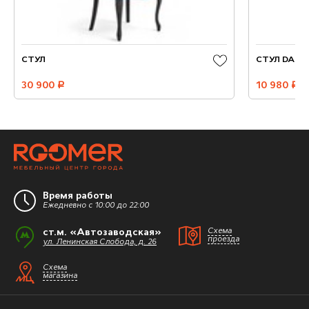
СТУЛ
СТУЛ DARC
30 900
руб.
10 980
руб.
Время работы
Ежедневно с 10:00 до 22:00
ст.м. «Автозаводская»
Схема
проезда
ул. Ленинская Слобода, д. 26
Схема
магазина