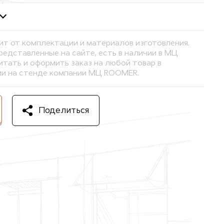
ит от комплектации и материалов изготовления.
представленные на сайте, есть в наличии в МЦ
тать и оформить заказ на любой товар в
и на стенде компании МЦ ROOMER.
Поделиться