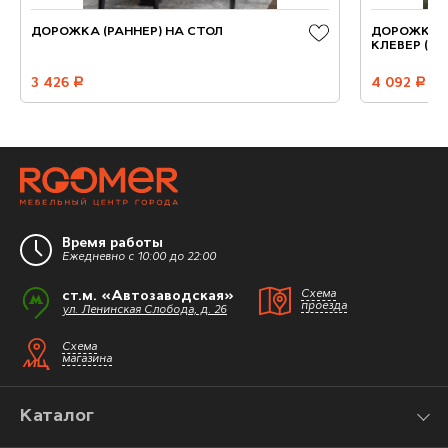
ДОРОЖКА (РАННЕР) НА СТОЛ
ДОРОЖКА-
КЛЕВЕР (1 Ш
3 426
руб.
4 092
руб.
Время работы
Ежедневно с 10:00 до 22:00
ст.м. «Автозаводская»
Схема
проезда
ул. Ленинская Слобода, д. 26
Схема
магазина
Каталог