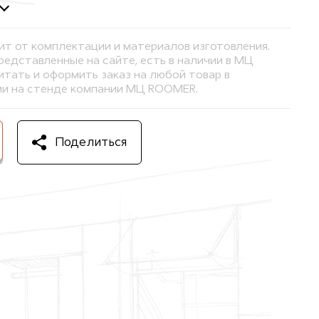
ит от комплектации и материалов изготовления.
представленные на сайте, есть в наличии в МЦ
тать и оформить заказ на любой товар в
и на стенде компании МЦ ROOMER.
Поделиться