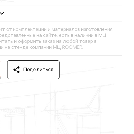
ит от комплектации и материалов изготовления.
представленные на сайте, есть в наличии в МЦ
тать и оформить заказ на любой товар в
и на стенде компании МЦ ROOMER.
Поделиться