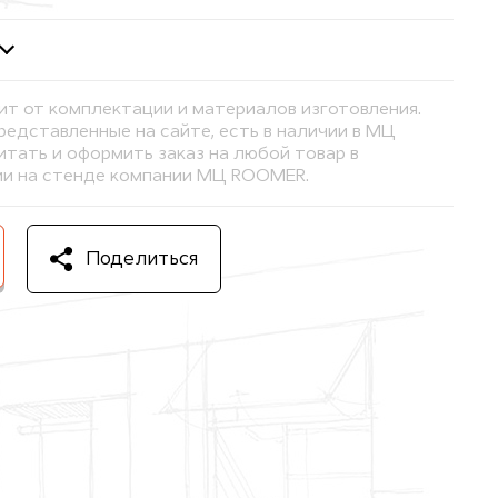
ит от комплектации и материалов изготовления.
представленные на сайте, есть в наличии в МЦ
тать и оформить заказ на любой товар в
и на стенде компании МЦ ROOMER.
Поделиться