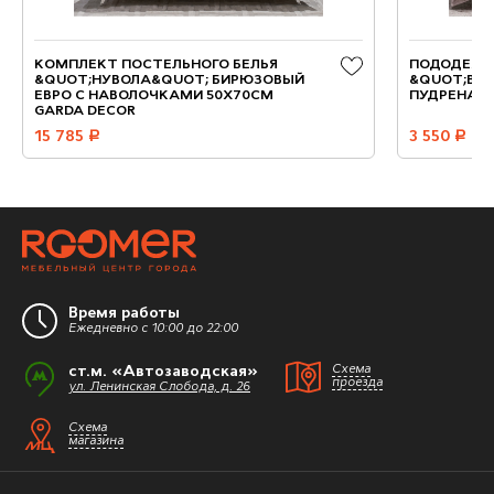
КОМПЛЕКТ ПОСТЕЛЬНОГО БЕЛЬЯ
ПОДОДЕЯЛ
&QUOT;НУВОЛА&QUOT; БИРЮЗОВЫЙ
&QUOT;ВИД
ЕВРО С НАВОЛОЧКАМИ 50Х70СМ
ПУДРЕНАЯ 
GARDA DECOR
15 785
руб.
3 550
руб.
Время работы
Ежедневно с 10:00 до 22:00
ст.м. «Автозаводская»
Схема
проезда
ул. Ленинская Слобода, д. 26
Схема
магазина