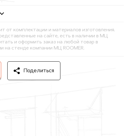
ит от комплектации и материалов изготовления.
представленные на сайте, есть в наличии в МЦ
тать и оформить заказ на любой товар в
и на стенде компании МЦ ROOMER.
Поделиться