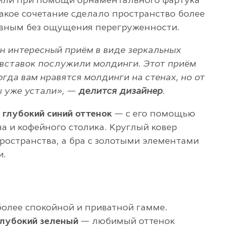
или при помощи орнаментального фартука
Такое сочетание сделало пространство более
вным без ощущения перегруженности.
н интересный приём в виде зеркальных
 вставок послужили молдинги. Этот приём
огда вам нравятся молдинги на стенах, но от
ы уже устали», —
делится дизайнер
.
и
глубокий синий оттенок
— с его помощью
а и кофейного столика. Круглый ковер
ространства, а бра с золотыми элементами
и.
олее спокойной и приватной гамме.
глубокий зеленый
— любимый оттенок