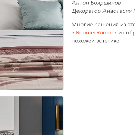
Антон Бояршинов
Декоратор Анастасия 
Многие решения из это
в
Roomer
Roomer
и собр
похожей эстетике!