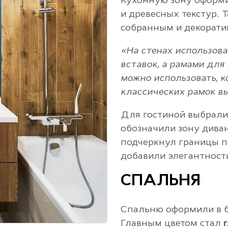
Кухонную зону оформ
и древесных текстур. 
собранным и декорати
«На стенах использова
вставок, а рамами для
можно использовать, к
классических рамок в
Для гостиной выбрал
обозначили зону диван
подчеркнул границы п
добавили элегантност
СПАЛЬНЯ
Спальню оформили в б
Главным цветом стал