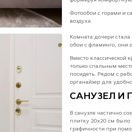
формируя комфортную 
Фотообои с горами и 
воздуха.
Комната дочери стала 
обои с фламинго, они 
Вместо классической к
только спальным мест
посидеть. Рядом с раб
органайзер для удобно
САНУЗЕЛ И
В санузле частично со
плитку 20х20 см было 
графичности при помо