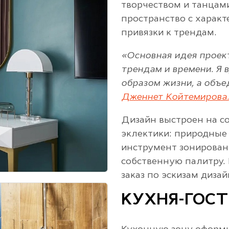
творчеством и танцам
пространство с характ
привязки к трендам.
«Основная идея проект
трендам и времени. Я 
образом жизни, а объе
Дженнет Койтемирова.
Дизайн выстроен на с
эклектики: природные 
инструмент зонирован
собственную палитру.
заказ по эскизам дизай
КУХНЯ-ГОС