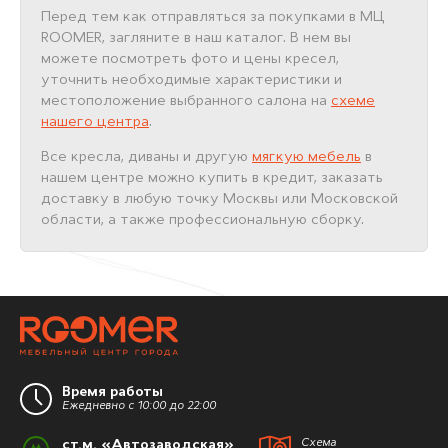
Перед тем как отправляться за покупками в МЦ
ROOMER, загляните в наш каталог. В нем вы
можете посмотреть фото и цены кресел,
уточнить необходимые характеристики и
местоположение выбранного салона на
схеме
нашего центра
.
Все кресла, диваны и другую
мягкую мебель
в
нашем центре можно купить в кредит, заказать
доставку в любую точку Москвы или Московской
области, а также профессиональную сборку.
Время работы
Ежедневно с 10:00 до 22:00
ст.м. «Автозаводская»
Схема