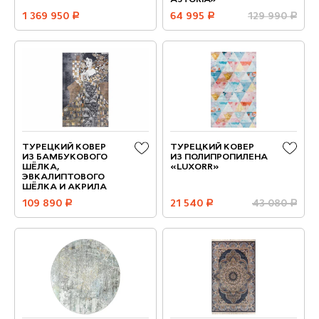
ASTORIA»
1 369 950
руб.
64 995
руб.
129 990
руб.
ТУРЕЦКИЙ КОВЕР
ТУРЕЦКИЙ КОВЕР
ИЗ БАМБУКОВОГО
ИЗ ПОЛИПРОПИЛЕНА
ШЁЛКА,
«LUXORR»
ЭВКАЛИПТОВОГО
ШЁЛКА И АКРИЛА
109 890
руб.
21 540
руб.
43 080
руб.