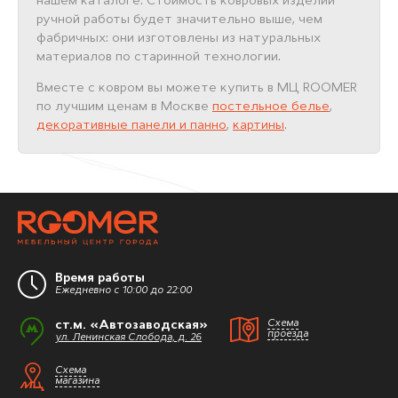
нашем каталоге. Стоимость ковровых изделий
ручной работы будет значительно выше, чем
фабричных: они изготовлены из натуральных
материалов по старинной технологии.
Вместе с ковром вы можете купить в МЦ ROOMER
по лучшим ценам в Москве
постельное белье
,
декоративные панели и панно
,
картины
.
Время работы
Ежедневно с 10:00 до 22:00
ст.м. «Автозаводская»
Схема
проезда
ул. Ленинская Слобода, д. 26
Схема
магазина