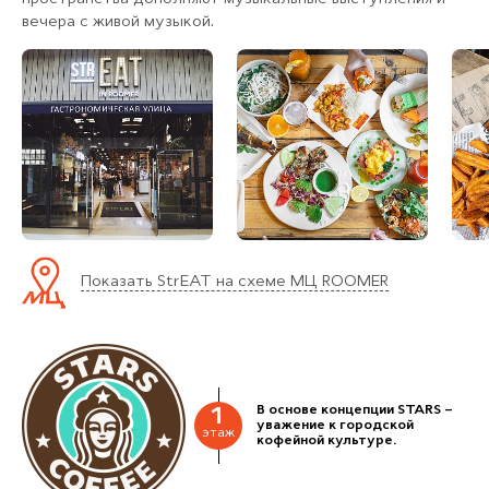
вечера с живой музыкой.
Показать StrEAT на схеме МЦ ROOMER
В основе концепции STARS –
1
уважение к городской
этаж
кофейной культуре.