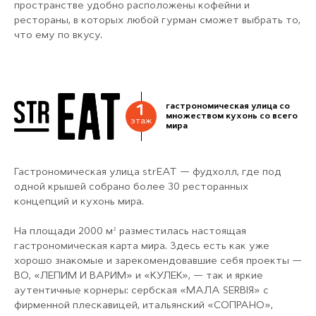
пространстве удобно расположены кофейни и
рестораны, в которых любой гурман сможет выбрать то,
что ему по вкусу.
гастрономическая улица со
1
множеством кухонь со всего
этаж
мира
Гастрономическая улица strEAT — фудхолл, где под
одной крышей собрано более 30 ресторанных
концепций и кухонь мира.
На площади 2000 м² разместилась настоящая
гастрономическая карта мира. Здесь есть как уже
хорошо знакомые и зарекомендовавшие себя проекты —
BO, «ЛЕПИМ И ВАРИМ» и «КУЛЕК», — так и яркие
аутентичные корнеры: сербская «МАЛА SERBIЯ» с
фирменной плескавицей, итальянский «СОПРАНО»,