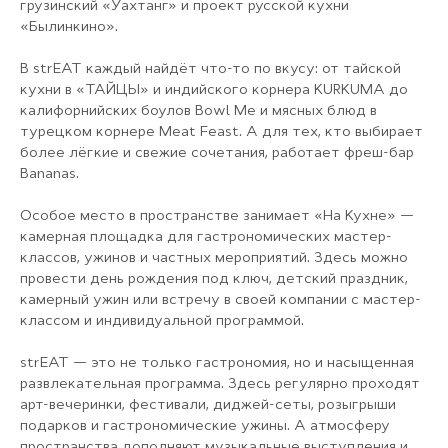
грузинский «Уахтанг» и проект русской кухни
«Былинкино».
В strEAT каждый найдёт что-то по вкусу: от тайской
кухни в «ТАЙЦЫ» и индийского корнера KURKUMA до
калифорнийских боулов Bowl Me и мясных блюд в
турецком корнере Meat Feast. А для тех, кто выбирает
более лёгкие и свежие сочетания, работает фреш-бар
Bananas.
Особое место в пространстве занимает «На Кухне» —
камерная площадка для гастрономических мастер-
классов, ужинов и частных мероприятий. Здесь можно
провести день рождения под ключ, детский праздник,
камерный ужин или встречу в своей компании с мастер-
классом и индивидуальной программой.
strEAT — это не только гастрономия, но и насыщенная
развлекательная программа. Здесь регулярно проходят
арт-вечеринки, фестивали, диджей-сеты, розыгрыши
подарков и гастрономические ужины. А атмосферу
пространства дополняют музыкальные выступления и