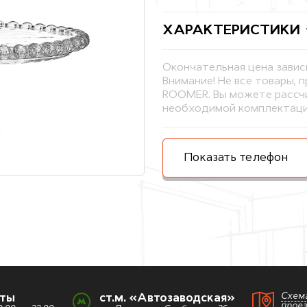
ХАРАКТЕРИСТИКИ
Окончательная цена завис
Внимание! Не все товары, 
ROOMER. Вы можете рассчи
необходимой комплектаци
Показать телефон
Схем
оты
ст.м. «Автозаводская»
прое