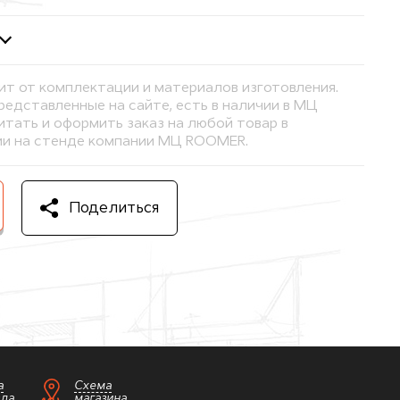
ит от комплектации и материалов изготовления.
представленные на сайте, есть в наличии в МЦ
тать и оформить заказ на любой товар в
и на стенде компании МЦ ROOMER.
Поделиться
а
Схема
зда
магазина