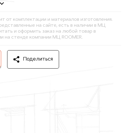
ит от комплектации и материалов изготовления.
представленные на сайте, есть в наличии в МЦ
тать и оформить заказ на любой товар в
и на стенде компании МЦ ROOMER.
Поделиться