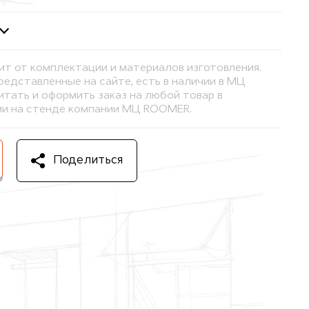
ит от комплектации и материалов изготовления.
представленные на сайте, есть в наличии в МЦ
тать и оформить заказ на любой товар в
и на стенде компании МЦ ROOMER.
Поделиться