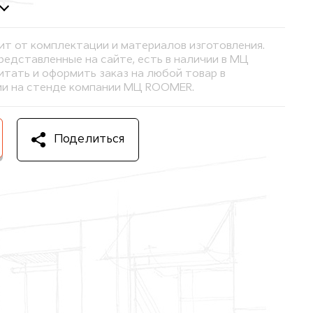
ит от комплектации и материалов изготовления.
представленные на сайте, есть в наличии в МЦ
тать и оформить заказ на любой товар в
и на стенде компании МЦ ROOMER.
Поделиться