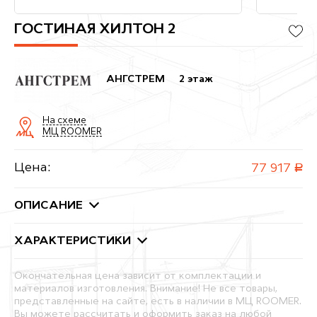
ГОСТИНАЯ ХИЛТОН 2
АНГСТРЕМ
2 этаж
На схеме
МЦ ROOMER
Цена:
77 917
руб.
ОПИСАНИЕ
ХАРАКТЕРИСТИКИ
Окончательная цена зависит от комплектации и
материалов изготовления. Внимание! Не все товары,
представленные на сайте, есть в наличии в МЦ ROOMER.
Вы можете рассчитать и оформить заказ на любой