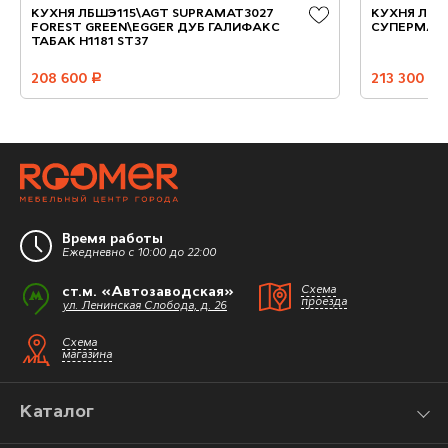
КУХНЯ ЛБШЭ115\AGT SUPRAMAT3027
КУХНЯ ЛПП
FOREST GREEN\EGGER ДУБ ГАЛИФАКС
СУПЕРМАТ
ТАБАК H1181 ST37
208 600
руб.
213 300
руб.
Время работы
Ежедневно с 10:00 до 22:00
ст.м. «Автозаводская»
Схема
проезда
ул. Ленинская Слобода, д. 26
Схема
магазина
Каталог