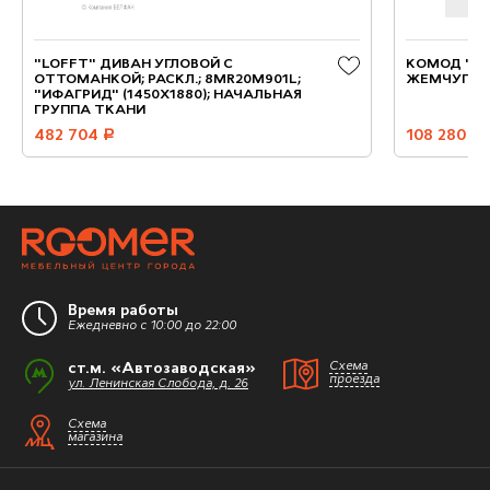
"LOFFT" ДИВАН УГЛОВОЙ С
КОМОД "СТ
ОТТОМАНКОЙ; РАСКЛ.; 8MR20M901L;
ЖЕМЧУГ, Н
"ИФАГРИД" (1450Х1880); НАЧАЛЬНАЯ
ГРУППА ТКАНИ
482 704
руб.
108 280
руб.
Время работы
Ежедневно с 10:00 до 22:00
ст.м. «Автозаводская»
Схема
проезда
ул. Ленинская Слобода, д. 26
Схема
магазина