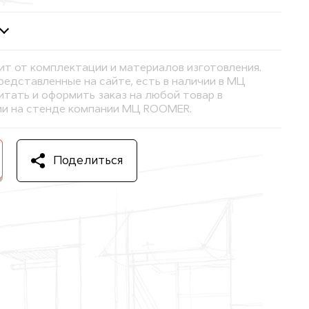
ит от комплектации и материалов изготовления.
представленные на сайте, есть в наличии в МЦ
тать и оформить заказ на любой товар в
и на стенде компании МЦ ROOMER.
Поделиться