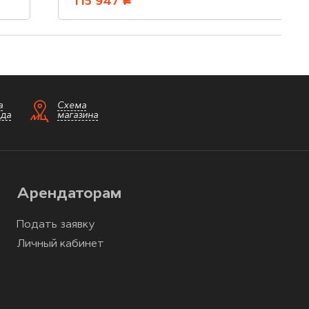
115 947
руб.
а
Схема
зда
магазина
Арендаторам
Подать заявку
Личный кабинет