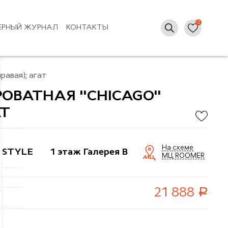
ЕРНЫЙ ЖУРНАЛ
КОНТАКТЫ
равая); агат
ОВАТНАЯ "CHICAGO"
АТ
На схеме
 STYLE
1 этаж Галерея B
МЦ ROOMER
руб.
21 888