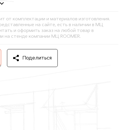
ит от комплектации и материалов изготовления.
представленные на сайте, есть в наличии в МЦ
тать и оформить заказ на любой товар в
и на стенде компании МЦ ROOMER.
Поделиться