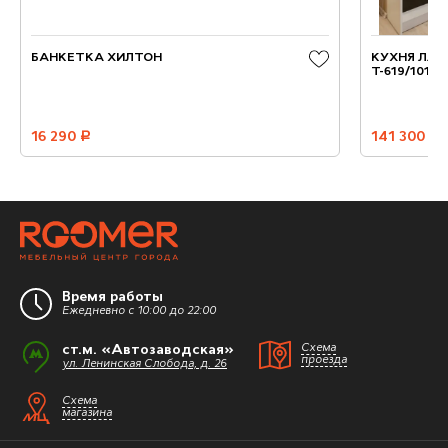
БАНКЕТКА ХИЛТОН
КУХНЯ ЛЛХ1
Т-619/101
16 290
руб.
141 300
руб.
Время работы
Ежедневно с 10:00 до 22:00
ст.м. «Автозаводская»
Схема
проезда
ул. Ленинская Слобода, д. 26
Схема
магазина