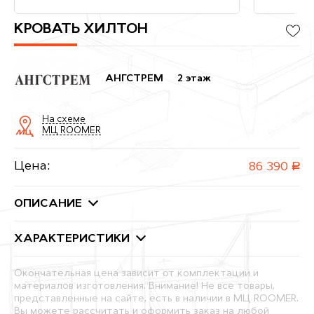
КРОВАТЬ ХИЛТОН
АНГСТРЕМ
2 этаж
На схеме
МЦ ROOMER
Цена:
86 390
руб.
ОПИСАНИЕ
ХАРАКТЕРИСТИКИ
Окончательная цена зависит от комплектации и
материалов изготовления. Внимание! Не все товары,
представленные на сайте, есть в наличии в МЦ ROOMER.
Вы можете рассчитать и оформить заказ на любой