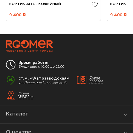
БОРТИК АП L - КОФЕЙНЫЙ
БОРТИК АП
9 400
руб.
9 400
руб.
Время работы
Ежедневно с 10:00 до 22:00
ст.м. «Автозаводская»
Схема
проезда
ул. Ленинская Слобода, д. 26
Схема
магазина
Каталог
О центре