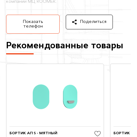
компании МЦ ROOMER.
Показать
Поделиться
телефон
Рекомендованные товары
БОРТИК АП S - МЯТНЫЙ
БОРТИК ОВ