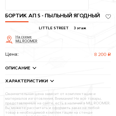
БОРТИК АП S - ПЫЛЬНЫЙ ЯГОДНЫЙ
LITTLE STREET
3 этаж
На схеме
МЦ ROOMER
Цена:
8 200
руб.
ОПИСАНИЕ
ХАРАКТЕРИСТИКИ
Окончательная цена зависит от комплектации и
материалов изготовления. Внимание! Не все товары,
представленные на сайте, есть в наличии в МЦ ROOMER.
Вы можете рассчитать и оформить заказ на любой
товар в необходимой комплектации на стенде