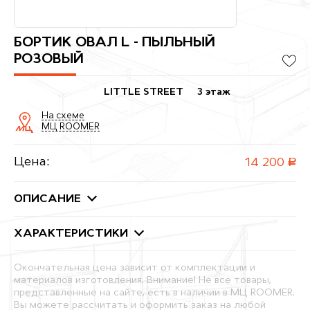
БОРТИК ОВАЛ L - ПЫЛЬНЫЙ
РОЗОВЫЙ
LITTLE STREET
3 этаж
На схеме
МЦ ROOMER
Цена:
14 200
руб.
ОПИСАНИЕ
ХАРАКТЕРИСТИКИ
Окончательная цена зависит от комплектации и
материалов изготовления. Внимание! Не все товары,
представленные на сайте, есть в наличии в МЦ ROOMER.
Вы можете рассчитать и оформить заказ на любой