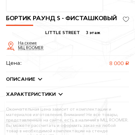
БОРТИК РАУНД S - ФИСТАШКОВЫЙ
LITTLE STREET
3 этаж
На схеме
МЦ ROOMER
Цена:
8 000
руб.
ОПИСАНИЕ
ХАРАКТЕРИСТИКИ
Окончательная цена зависит от комплектации и
материалов изготовления. Внимание! Не все товары,
представленные на сайте, есть в наличии в МЦ ROOMER.
Вы можете рассчитать и оформить заказ на любой
товар в необходимой комплектации на стенде