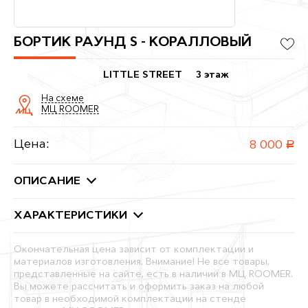
БОРТИК РАУНД S - КОРАЛЛОВЫЙ
LITTLE STREET
3 этаж
На схеме
МЦ ROOMER
Цена:
8 000
руб.
ОПИСАНИЕ
ХАРАКТЕРИСТИКИ
Окончательная цена зависит от комплектации и
материалов изготовления. Внимание! Не все товары,
представленные на сайте, есть в наличии в МЦ ROOMER.
Вы можете рассчитать и оформить заказ на любой
товар в необходимой комплектации на стенде