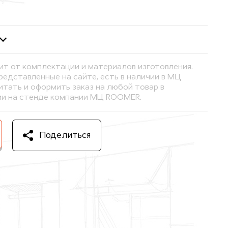
ит от комплектации и материалов изготовления.
представленные на сайте, есть в наличии в МЦ
тать и оформить заказ на любой товар в
и на стенде компании МЦ ROOMER.
Поделиться